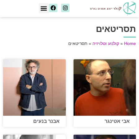
[wd_asp id=1]
תסריטאים
Home
»
קולנוע וטלויזיה
»
תסריטאים
אבי אטינגר
אבנר בנעים