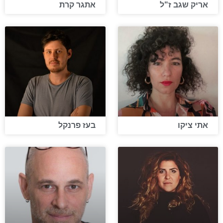
אריק שגב ז"ל
אתגר קרת
אתי ציקו
בעז פרנקל