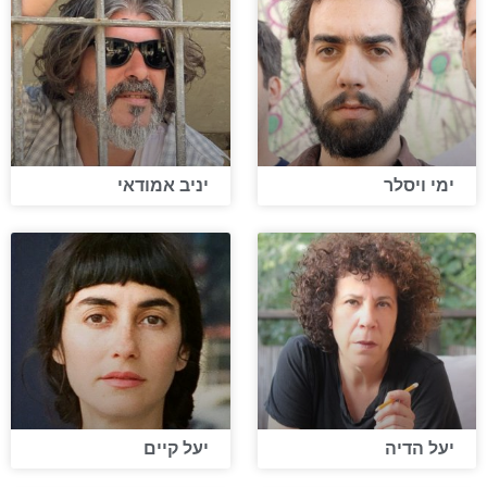
ימי ויסלר
יניב אמודאי
יעל הדיה
יעל קיים