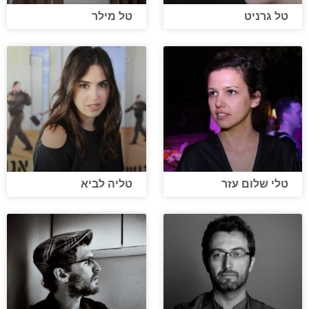
טל גרניט
טל מילר
טלי שלום עזר
טליה לביא