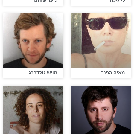
לי גילת
ליעד שוהם
מאיה הפנר
מויש גולדברג