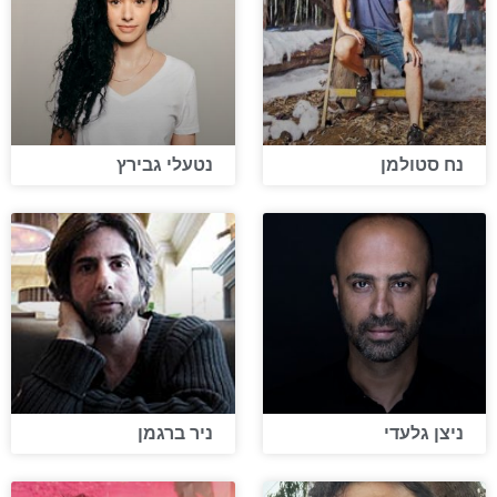
נח סטולמן
נטעלי גבירץ
ניצן גלעדי
ניר ברגמן