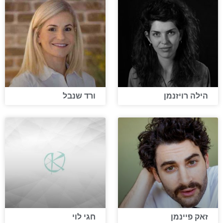
הילה רויזנמן
ורד שנבל
זאק פיינמן
חגי לוי