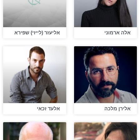
אלה ארמוני
אליעזר (לייזי) שפירא
אלירן מלכה
אלעד זכאי