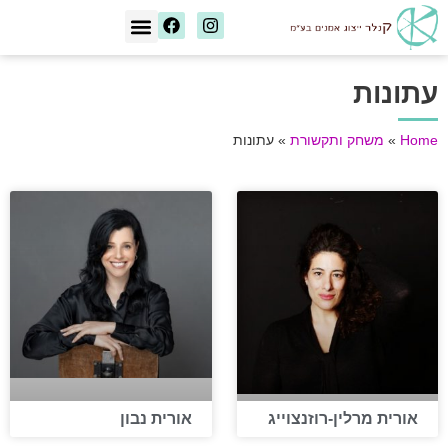
[wd_asp id=1]
יצירת קשר
עתונות
Home
»
משחק ותקשורת
»
עתונות
אורית מרלין-רוזנצוייג
אורית נבון