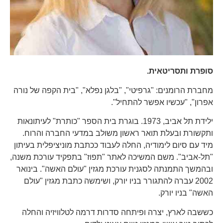
סופרת ותסריטאית.
מחברת הרומנים: "גרפיטי", "בלגן נפלא", "בית הקפה של נורה
אפרון", "עכשיו אפשר להתחיל".
ילידת תל אביב, 1973. בוגרת בית הספר "כותרת" לעיתונאות
ותקשורת ובעלת תואר ראשון משולב במדעי החברה והרוח.
מיד עם סיום לימודיה, החלה לעבוד ככתבת מוניציפלית בעיתון
"תל-אביב". משם המשיכה לאתר "תפוז" בתפקיד עורכת משנה,
ובהמשך התמנתה לסגנית עורכת מגזין "עולם האשה". בינואר
2002 עברה להתגורר בניו יורק, ושימשה כתבת מגזין "עולם
האשה" בניו יורק.
כששבה לארץ, יצרה ופיתחה סדרות דרמה לטלוויזיה והחלה