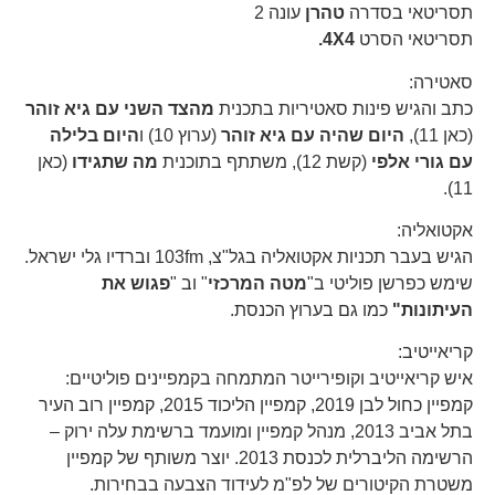
תסריטאי בסדרה
טהרן
עונה 2
תסריטאי הסרט
4X4.
סאטירה:
כתב והגיש פינות סאטיריות בתכנית
מהצד השני עם גיא זוהר
(כאן 11),
היום שהיה עם גיא זוהר
(ערוץ 10) ו
היום בלילה
עם גורי אלפי
(קשת 12), משתתף בתוכנית
מה שתגידו
(כאן
11).
אקטואליה:
הגיש בעבר תכניות אקטואליה בגל"צ, 103fm וברדיו גלי ישראל.
שימש כפרשן פוליטי ב"
מטה המרכזי
" וב "
פגוש את
העיתונות"
כמו גם בערוץ הכנסת.
קריאייטיב:
איש קריאייטיב וקופירייטר המתמחה בקמפיינים פוליטיים:
קמפיין כחול לבן 2019, קמפיין הליכוד 2015, קמפיין רוב העיר
בתל אביב 2013, מנהל קמפיין ומועמד ברשימת עלה ירוק –
הרשימה הליברלית לכנסת 2013. יוצר משותף של קמפיין
משטרת הקיטורים של לפ"מ לעידוד הצבעה בבחירות.