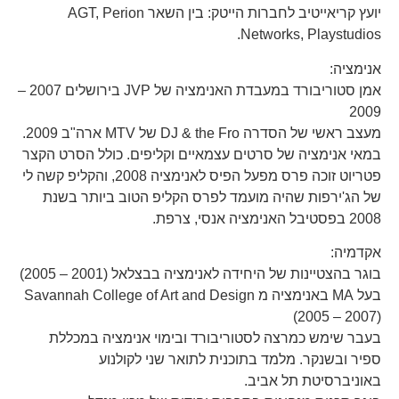
יועץ קריאייטיב לחברות הייטק: בין השאר AGT, Perion
Networks, Playstudios.
אנימציה:
אמן סטוריבורד במעבדת האנימציה של JVP בירושלים 2007 –
2009
מעצב ראשי של הסדרה DJ & the Fro של MTV ארה"ב 2009.
במאי אנימציה של סרטים עצמאיים וקליפים. כולל הסרט הקצר
פטריוט זוכה פרס מפעל הפיס לאנימציה 2008, והקליפ קשה לי
של הג'ירפות שהיה מועמד לפרס הקליפ הטוב ביותר בשנת
2008 בפסטיבל האנימציה אנסי, צרפת.
אקדמיה:
בוגר בהצטיינות של היחידה לאנימציה בבצלאל (2001 – 2005)
בעל MA באנימציה מ Savannah College of Art and Design
(2005 – 2007)
בעבר שימש כמרצה לסטוריבורד ובימוי אנימציה במכללת
ספיר ובשנקר. מלמד בתוכנית לתואר שני לקולנוע
באוניברסיטת תל אביב.