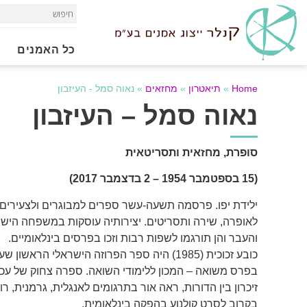
כל האמנים
Home
»
תיאטרון
»
מחזאים
»
נאוה סמל - העיזבון
נאוה סמל – העיזבון
סופרת, מחזאית ותסריטאית
(15 בספטמבר 1954 – 2 בדצמבר 2017)
ילידת יפו. פרסמה תשעה-עשר ספרים למבוגרים ולצעירים, ו
לאופרה, שירה ותסריטים. יצירותיה עוסקות במשפחה היש
והעבר והן תורגמו לשפות רבות וזכו בפרסים בינלאומיים.
כובע זכוכית (1985) היה ספר הפרוזה הישראלי הראש
בפרס משואה – המכון ללימודי השואה. ספרה צחוק של ע
זיכרון בין הדורות, ראה אור בתרגומים לאנגלית, גרמנית, רו
בקרוב לסרט קולנוע בהפקה בינלאומית.