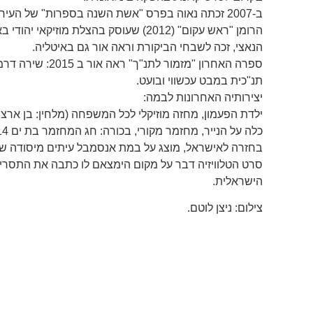
ב-2007 זכתה נאוה בפרס "אשת השנה בספרות" של העיר תל אביב.
הרומן "ראש עקום" (2012) שעוסק בהצלת מוזיקא
הנאצי, זכה לשבחי הביקורת וראה אור גם באיטליה.
ספרה האחרון "מזמור לתנ
תנ"כית במבט עכשווי ובועט.
יצירותיה האחרונות לבמה:
ילדת הפעמון, מחזה מוזיקלי לכל המשפחה (מלחין: בן ארצי במאית: יעל טילמן) הוצג בעו
כלה על הנייר, מחזמר מקורי, בכורה: חג המחזמר בת ים 2014. (מלחין: דניאל סלומון, במאי: צדי צרפתי).
בחזרה לאישראל, מוצג על במת אנסמבל עיתים מיסודה של רנ
הישראלית.
צילום: ניצן לוטם.