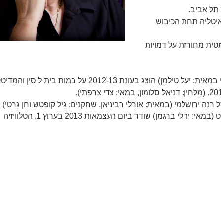
י יהודי באיטליה תחת הכיבוש
"ך" ראה אור ב 2015: שירה דרמטית מחורזת על דמויות
נת 2012-13 על במות בית ליסין והמדיטק-חולון.
ה ירושלמי (במאית: אורלי רביניאן. שחקנים: גיל קופטש וחן גרטי)
סרט הטלוויזיה דבר על מקום הימצאם לו כתבה את התסריט (במאי: יהלי ברגמן) שודר ביום העצמאות 2013 בערוץ 1, הטלוויזיה