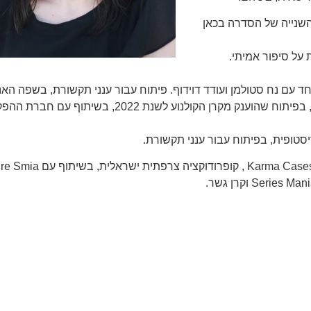
ת בעונה השנייה של הסדרה בכאן
על סיפור אמיתי.
״בשעה טובה״ – תסריטאית סרט קולנוע קומי באורך מלא, בפיתוח שהוענק מקרן הקולנוע לשנת 2022, 
טופית, בפיתוח עבור ענני תקשורת.
בנוסף, מעיין לוקחת חלק כיוצרת שותפה בפיתוח הסדרה ma Cases