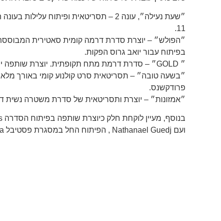
״שעת נעילה״, עונה 2 – תסריטאית ופיתוח עלילו
11.
״הפולש״ – יוצרת סדרת דרמה קומית סאטירית המבוססת 
בפיתוח עבור יואב גרוס הפקות.
״ GOLD״ – סדרת דרמת מתח תקופתית. יוצרת שותפה יחד עם נח סטולמן ועודד דוידוף. פיתוח עבור ענני תקשורת, בשפה האנגלית.
פרודקשנס.
״אמזונות״ – יוצרת ותסריטאית של סדרת משטרה נשית דיס
ועם Nathanael Guedj , הפיתוח החל במסגרת פסטיבל Series Mania וקרן גשר.