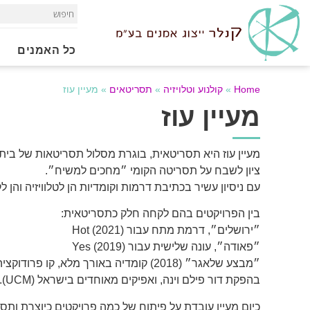
כל האמנים
Home
»
קולנוע וטלויזיה
»
תסריטאים
»
מעיין עוז
מעיין עוז
מעיין עוז היא תסריטאית, בוגרת מסלול תסריטאות של בי
ציון לשבח על תסריטה הקומי ״מחכים למשיח״.
עם ניסיון עשיר בכתיבת דרמות וקומדיות הן לטלוויזיה והן לק
בין הפרויקטים בהם לקחה חלק כתסריטאית:
״ירושלים״, דרמת מתח עבור Hot (2021)
״פאודה״, עונה שלישית עבור Yes (2019)
״מבצע שלאגר״ (2018) קומדיה באורך מלא, קו פ
בהפקת דור פילם וינה, ואפיקים מאוחדים בישראל (UCM).
כיום מעיין עובדת על פיתוח של כמה פרויקטים כיוצרת ותסר