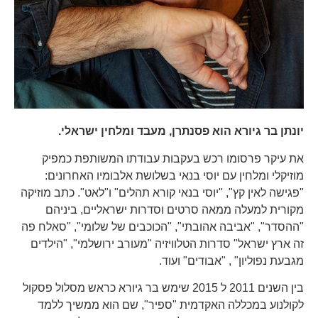
יונתן בר גיורא הוא פסנתרן, מעבד ומלחין ישראלי.
את עיקר פרסומו רכש בעקבות עבודתו המשותפת כמפיק
מוזיקלי ומלחין עם יוסי בנאי בשלושת אלבומיו האחרונים:
"פגישה לאין קץ", "יוסי בנאי קורא תהלים" ו"לאט". כתב מוזיקה
מקורית למעלה ממאה סרטים וסדרות ישראליים, ביניהם
"ההסדר", "אביבה אהובתי", "הכוכבים של שלומי", "סאלח פה
זה ארץ ישראל" סדרות הטלוויזיה "מעורב ירושלמי", "הילדים
מגבעת נפוליון" , "אבודים" ועוד.
בין השנים 2011 ל 2015 שימש בר גיורא כראש מסלול פסקול
לקולנוע במכללה האקדמית "ספיר", שם הוא ממשיך ללמד