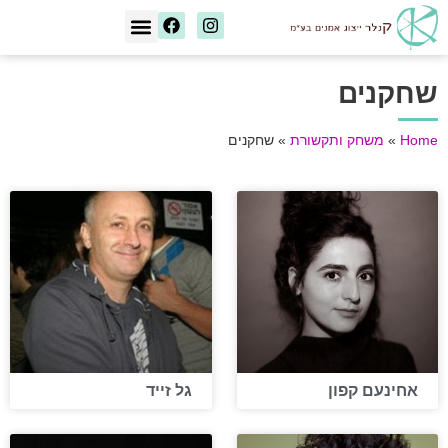
[wd_asp id=1]
שחקנים
Home
»
משחק ותקשורת
»
שחקנים
אחינעם קפון
גל זייד