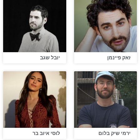
זאק פיינמן
יובל שגב
ירמי שיק בלום
לוסי איוב בר