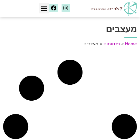
[wd_asp id=1]
מעצבים
Home
»
פרסומות
»
מעצבים