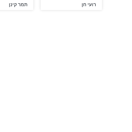
רועי חן
תמר קינן