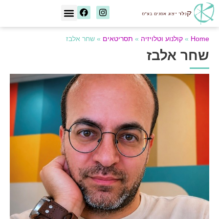
[wd_asp id=1]
Home
»
קולנוע וטלויזיה
»
תסריטאים
»
שחר אלבז
שחר אלבז