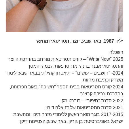
יליד 1987, באר שבע. יוצר, תסריטאי ומחזאי
השכלה
2025 "Write Now" – קורס תסריטאות מורחב בהדרכת היוצר
והתסריטאי אבנר ברנהיימר; סדנאות הבמה והמסך
2024- "חושבים – עושים" – תיאטרון קהילתי בבאר שבע; לימוד
משחק וכתיבת מחזות
2024 קורס תסריטאות בבית הספר "חשיפה" באונ' הפתוחה,
בהדרכת צביקה קרצנר
2022 סדנת "סיפור" – רוברט מקי
2021 סדנת התסריטאות של דניאלה דורון
2017-2015 בוגר תואר ראשון ללימודי מזרח תיכון ומחשבת
ישראל באוניברסיטת בן גוריון, באר שבע; הצטיינות דיקן