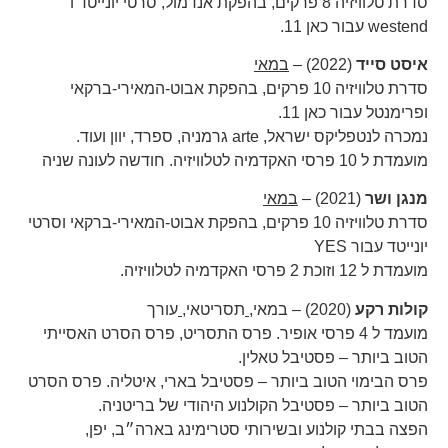
סדרת טלוויזיה 8 פרקים, בהפקת אנדמול, סרטי יונייטד ו
westend עבור כאן 11.
איסט סייד
(2022) –
במאי
סדרת טלוויזיה 10 פרקים, בהפקת אבוט-המאירי-ברקאי
ופרימנטל עבור כאן 11.
נמכרה לנטפליקס ישראל, arte גרמניה, ספרד, יוון ועוד.
מועמדת ל 10 פרסי האקדמיה לטלוויזיה. חודשה לעונה שניה
מנגן ושר
(2021) –
במאי
סדרת טלוויזיה 10 פרקים, בהפקת אבוט-המאירי-ברקאי וסרטי
יונייטד עבור YES
מועמדת ל 12 וזוכת 2 פרסי האקדמיה לטלוויזיה.
קולות רקע
(2020) – במאי
,
תסריטאי
,
עורך
מועמד ל 4 פרסי אופיר. פרס התסריט, פרס הסרט האסייתי
הטוב ביותר – פסטיבל טאלין.
פרס הבימוי הטוב ביותר – פסטיבל בארי, איטליה. פרס הסרט
הטוב ביותר – פסטיבל הקולנוע היהודי של בריטניה.
הפצה בבתי קולנוע ובשירותי סטרימינג בארה״ב, יפן,