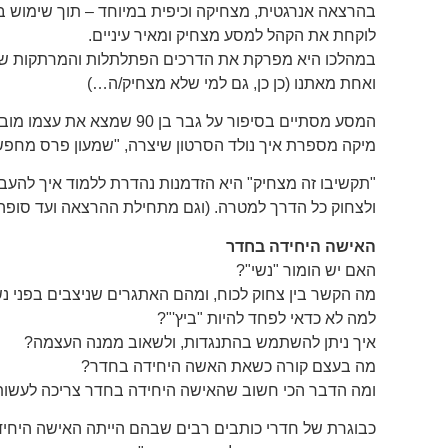
בהרצאה אנרגטית, מצחיקה וכיפית במיוחד – תוך שימוש ב
לוקחת את הקהל למסע מצחיק ומאיר עיניים.
במהלכו היא מפרקת את הדרכים הפתלתלות והמרתקות שבהן 
ואחת מאתנו (כן כן, גם למי שלא מצחיק/ה…)
המסע מסתיים בסיפור על גבר בן 90 שמצא את עצמו מובטל והסכים לצחוק על זה:
מיקה מספרת איך נולד הסרטון שיצרה, "שמעון פרס מחפש ע
"תקשיבו זה מצחיק" היא הזדמנות נהדרת ללמוד איך להעב
ולצחוק כל הדרך למטרה. (וגם מתחילת ההרצאה ועד סופ
האישה היחידה בחדר
האם יש הומור "נשי"?
מה הקשר בין צחוק לכוח, ומהם האתגרים שניצבים בפני נ
למה לא כדאי לפחד להיות "ביץ'"?
איך ניתן להשתמש בהתנגדות, ולשאוב ממנה העצמה?
מה בעצם קורה כשאת האשה היחידה בחדר?
ומה הדבר הכי חשוב שהאישה היחידה בחדר צריכה לעשות
כבוגרת של חדרי כותבים רבים שבהם הייתה האישה היחיד