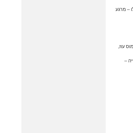
ו – מרגע
וס עוז,
ה –