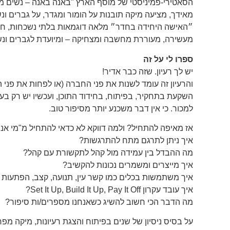
מאידך, מציעה מיקה תובנות על הומור ומגדר, על גברים ו
״האישה היחידה בחדר״ מלאה דוגמאות בלתי נשכחות, חלק
מעשירה, מעוררת מחשבה ומצחיקה – ומיועדת לגברים ונשים
ספרו לי על זה
יש לך רעיון. שזה כבר אדיר!
והרעיון זה עומד לשנות את פני החברה (או לפחות את פני
השקעת בתחקיר, בפיתוח, בחידוד התוכן, ועכשיו יש רק בעי
למכור. כי אין דבר משכנע יותר מסיפור טוב.
אז מאיפה להתחיל? ולמה דווקא לא כדאי להתחיל מ"מי אני
איך ניתן לתרגם מתח להתרגשות?
מה ההבדל בין עמידה מול קהל לתקשורת עם קהל?
איך מייצרים ומשמרים נכונות להקשיב?
איך משתמשות בכלים כמו קשר עין, תנועה, קצב, הפתעות –
איך עובד עקרון Set It Up, Build It Up, Pay It Off?
מה הדבר הכי חשוב להשיג כשאנחנו מספרים/ות סיפור?
על בסיס ניסיון של שנים בפיתוח והצגת רעיונות, מיקה מ