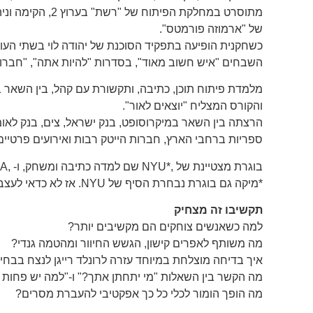
מתוסרט במחלקת הפיתוח של
של "ארמוזה פורמטס".
כשחקנית הופיעה בתפקיד הסוכנת של יהודה לוי בשתי העו
השבחים "איש חשוב מאוד", בסדרות "להיות אתה", "חברות"
מלמדת פיתוח תוכן, כתיבה, ותקשורת עם קהל, בין השאר בב
והקורס המצליח "יוצאים לאור".
ספריות ברחבי הארץ, חברות הייטק רבות ואירועים פרטיים
בוגרת מצטיינת של ,*NYU שם למדה כתיבה ומשחק, ו- ,UCLA שם למדה קולנוע.
*מיקה גם בוגרת נבחרת הסיף של NYU. אז לא כדאי לעצבן אותה אם במקרה יש לה חרב ביד.
תקשיבו זה מצחיק
למה כשאנשים צוחקים הם מקשיבים יותר?
מה משותף לאפרים קישון, הגשש החיוור ומהטמה גנדי?
איך בדיחה מוצלחת במיוחד עזרה לרונלד רייגן לנצח בבחי
מה הקשר בין השאלות "מי יתחתן אתך?" ו-"למה יש פחות 
מה הופך הומור לכלי כל כך אפקטיבי להעברת מסרים?