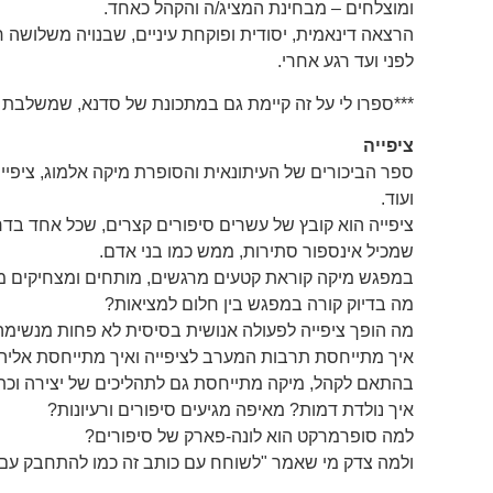
ומוצלחים – מבחינת המציג/ה והקהל כאחד.
הרצאה דינאמית, יסודית ופוקחת עיניים, שבנויה משלושה ח
לפני ועד רגע אחרי.
***ספרו לי על זה קיימת גם במתכונת של סדנא, שמשלבת 
ציפייה
ספר הביכורים של העיתונאית והסופרת מיקה אלמוג, ציפייה, 
ועוד.
ציפייה הוא קובץ של עשרים סיפורים קצרים, שכל אחד בדר
שמכיל אינספור סתירות, ממש כמו בני אדם.
במפגש מיקה קוראת קטעים מרגשים, מותחים ומצחיקים מ"צ
מה בדיוק קורה במפגש בין חלום למציאות?
מה הופך ציפייה לפעולה אנושית בסיסית לא פחות מנשימה
איך מתייחסת תרבות המערב לציפייה ואיך מתייחסת אלי
בהתאם לקהל, מיקה מתייחסת גם לתהליכים של יצירה וכת
איך נולדת דמות? מאיפה מגיעים סיפורים ורעיונות?
למה סופרמרקט הוא לונה-פארק של סיפורים?
ולמה צדק מי שאמר "לשוחח עם כותב זה כמו להתחבק עם 