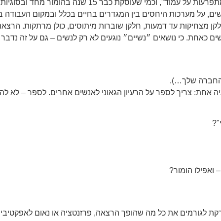
הסאטירי-פמיניסטי של מוסף הארץ "באנה באנה – נשים מתפרעות על עמוד", וכמי שעוסקת כבר 15 ש
נשים, על מערכות היחסים בין המגדרים בחיים בכלל ובמקום העבודה ב
ן מצחיקות עד דמעות, חלקן שוברות מיתוסים, כולן מרתקות. הרצאה
 כאחת. כי נושאים ״נשיים״ נוגעים לא רק לנשים – גם על זה נדבר 
 החברה שלך…).
ה אחת: צריך לספר על הרעיון הגאוני לאנשים אחרים. לספר – לא להצ
"?
 ואפילו הומור?
פרקת לגורמים את כל מה שהופך הרצאה, פרזנטציה או נאום לאפקטיביי