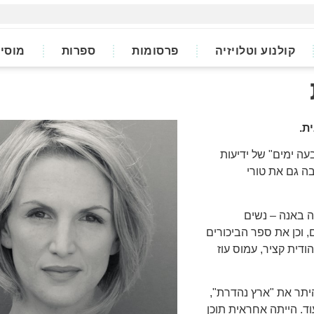
קולנוע וטלויזיה
פרסומות
ספרות
מוסי
ת.
ה ימים" של ידיעות
בה גם את טורי
ה באנה – נשים
לה מ120 סיפורים קצרים, וכן את ספר הביכורים
ודית קציר, עמוס עוז
היתר את "ארץ נהדרת",
וד. הייתה אחראית תוכן