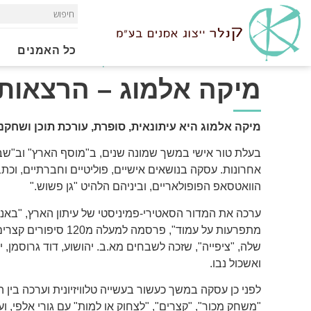
כל האמנים
Home
»
הרצאות
»
מנחי ארועים
»
מיקה אלמוג - הרצאות
מיקה אלמוג – הרצאות
מיקה אלמוג היא עיתונאית, סופרת, עורכת תוכן ושחקני
בעלת טור אישי במשך שמונה שנים, ב"מוסף הארץ" וב"שבע
אחרונות. עסקה בנושאים אישיים, פוליטיים וחברתיים, וכת
הוואטסאפ הפופולאריים, וביניהם הלהיט "גן פשוש."
ערכה את המדור הסאטירי-פמיניסטי של עיתון הארץ, "באנ
מתפרעות על עמוד", פרסמה למע
שלה, "ציפייה", שזכה לשבחים מא.ב. יהושוע, דוד גרוסמן, יה
ואשכול נבו.
לפני כן עסקה במשך כעשור בעשייה טלוויזיונית וערכה בין 
"משחק מכור", "קצרים", "לצחוק או למות" עם גורי אלפי, וע