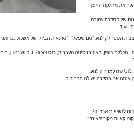
 "רשת" בערוץ 2, הקימה וניהלה את מחלקת התוכן
נות של הסדרה עטורת
 ועוד.
ית הספר לקולנוע "סם שפיגל", "סדנאות הבית" של אשכול נבו ואורית
הרצתה בין השאר במיקרוסופט, בנק ישראל, צים, בנק לאומי, מכללת רופין, האוניברסיטה 
.
רות לנשיאות ארה"ב?
קומיקאיות מקומיקאים?"