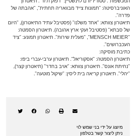
המכשפות". סטודיו יורם לוינשטיין: "דפוק ת'זר". תיאטרון
האוניברסיטה: "תמונות צייד מבוואריה תחתית", "אהבתה של
פדרה".
תיאטרון צוותא: "אחד משלנו" (פסטיבל עתיד התיאטרון), "היום
של סבתא" (פסטיבל זעקי ארץ אהובה). תיאטרון הסמטה:
"MENSCH MEIER", "מעלית שירות". תיאטרון תמונע: "ציד
העכברושים".
כתיבת מוסיקה:
תיאטרון הסמטה: "אסקוריאל". תיאטרון ערבי-עברי ביפו:
"נחיתת אונס". תיאטרון צוותא: "אויב בחדר" (תיאטרון קצר),
"יהלי". תיאטרון קריאה בית ליסין: "שיקול מוטעה".
מיוצג על ידי בני שמש לוי
ניתן ליצור קשר בטלפון