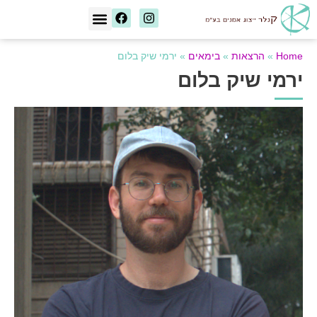
[wd_asp id=1]
Home
»
הרצאות
»
בימאים
»
ירמי שיק בלום
ירמי שיק בלום