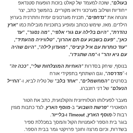
, שזכה למעמד של קאלט בזכות הופעות סטנדאפ
בעולם"
ייחודיות ושילוב מערכוני וידאו מקוריים. בהמשך כתב, יצר
והנחה את
, תכנית מערכונים יומית וחתרנית בערוץ
"נדחפים"
הילדים. מאז, שימש ככותב ומופיע בתוכניות מובילות כמו
"ארץ
,
,
,
נהדרת"
"היום בלילה עם גורי אלפי"
"מה נסגר"
"עד
,
,
,
כאן"
"פעם בשבוע עם תם אהרון"
"טלוויזיה מהעתיד"
,
,
"עוד כותרות עם איל קיציס"
"מועדון לילה"
"היום שהיה
ו-
.
עם גיא זהר"
"מה שתגידו"
בנוסף, שיחק בסדרות
,
"האחיות המוצלחות שלי"
"ככה זה"
ו-"
, וגם השתתף בתפקידי אורח
מדרסה"
בסרטים
,
של טליה לביא, ו-"
"המחשמלים"
"אחד בלב"
החייל
של דני רוזנברג.
הנעלם"
מעבר לפעילותו הטלוויזיונית והקולנועית, כתב את הטור
הסאטירי
ב-
, לצד כתבות מגזין
"פרשת השבוע"
מוסף הארץ
רבות ל-
,
ו-
.
מוסף הארץ
Timeout
בלייזר
בוגר בית הספר לאמנויות הקול והמסך במכללת ספיר
בשדרות, וכיום מרצה וחונך פרויקטי גמר בבית הספר.