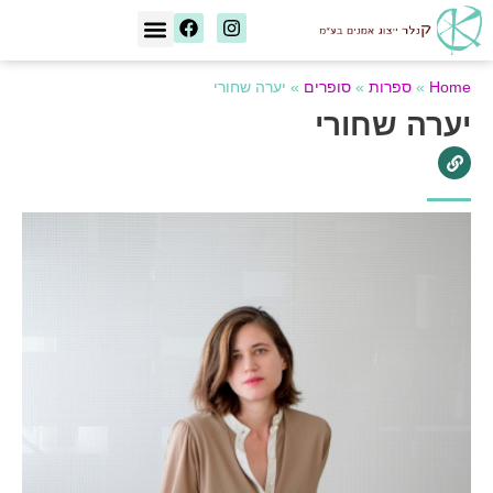
[wd_asp id=1]
Home
»
ספרות
»
סופרים
»
יערה שחורי
יערה שחורי