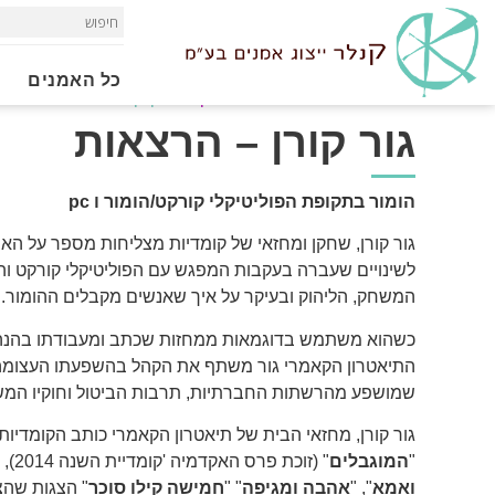
כל האמנים
Home
»
הרצאות
»
יוצרי תיאטרון
»
גור קורן - הרצאות
גור קורן – הרצאות
הומור בתקופת הפוליטיקלי קורקט/הומור ו pc
גור קורן, שחקן ומחזאי של קומדיות מצליחות מספר על האב
לשינויים שעברה בעקבות המפגש עם הפוליטיקלי קורקט ו
המשחק, הליהוק ובעיקר על איך שאנשים מקבלים ההומור.
כשהוא משתמש בדוגמאות ממחזות שכתב ומעבודתו בהנה
התיאטרון הקאמרי גור משתף את הקהל בהשפעתו העצומה
שמושפע מהרשתות החברתיות, תרבות הביטול וחוקיו המשתני
גור קורן, מחזאי הבית של תיאטרון הקאמרי כותב הקומדיות
"
המוגבלים
" (זוכת פרס האקדמיה 'קומדיית השנה 2014), "
ואמא
", "
אהבה ומגיפה
" "
חמישה קילו סוכר
" הצגות שהצ