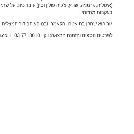
(איטליה, גרמניה, שוויץ, צ'כיה פולין וסין) עובד כיום על שת
בעקבות מחזותיו.
גור הוא שחקן בתיאטרון הקאמרי ובמופע הבידור המצליח "
לפרטים נוספים והזמנת הרצאה: ויקי 03-7718010 office@kneller.co.il