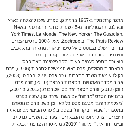
אתגר קרת נולד ב-1967 ברמת גן. ספריו, שזכו להצלחה בארץ
ובעולם, תורגמו ליותר מ-45 שפות. כתביו התפרסמו בNew
York Times, Le Monde, The New Yorker, The Guardian,
The Paris Review וב Zoetrope. מעל ל-100 סרטים קצרים
ברחבי העולם מבוססים על סיפוריו. קרת מתגורר בתל אביב
והינו פרופסור חבר באוניברסיטת בן-גוריון בנגב.
הוא זכה מספר פעמים באות ”ספר פלטינה“ מאת פרס
התאחדות המול“ים, פרס ראש הממשלה לספרות (1996), פרס
הקולנוע מאת משרד התרבות, זוכה פרס וינגייט הבריטי (2008),
אביר מסדר האמנויות והספרות בצרפת (2010), זוכה פרס
ניומן (2012) ופרס הספר הזר בסן-פטרבורג (2012). ב-2007,
ביים את הסרט ”מדוזות“ עם אשתו שירה גפן, שזכה בפרס
”מצלמת הזהב“ מטעם פסטיבל קאן, וכן בשני פרסים נוספים
במסגרת ”שבוע הביקורות“ בפסטיבל: פרס הבימוי מטעם איגוד
היוצרים הצרפתי ופרס המבקרים הצעירים. השניים גם כתבו
וביימו יחד את "המתווך" (2019), מיני-סדרה צרפתית-בלגית