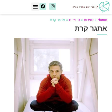
[wd_asp id=1]
Home
»
ספרות
»
סופרים
»
אתגר קרת
אתגר קרת