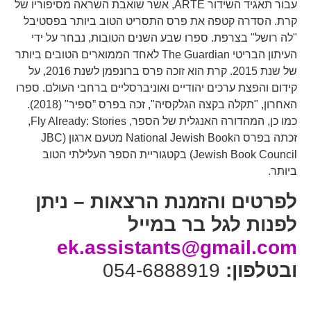
עבור תאגיד השידור ARTE, אשר שואבת השראה מסיפוריו של
קרת. הסדרה קטפה את פרס התסריט הטוב ביותר בפסטיבל
"לה רושל" בצרפת. ספרו שבע השנים הטובות, נבחר על ידי
העיתון הבריטי The Guardian לאחד הממוארים הטובים ביותר
של שנת 2015. קרת הוא זוכה פרס ברונפמן לשנת 2016, על
קידום והפצת ערכים יהודיים ואוניברסליים ברחבי העולם. ספרו
האחרון, "תקלה בקצה הגלקסיה", זכה בפרס ”ספיר" (2018).
כמו כן, המהדורה האנגלית של הספר, Fly Already: Stories,
זכתה בפרס הNational Jewish Book מטעם ארגון (JBC
(Jewish Book Council בקטגוריית הספר העלילתי הטוב
ביותר.
לפרטים והזמנת הרצאות – ניתן
לפנות לגל בר במייל
ek.assistants@gmail.com
ובטלפון:
054-6888919