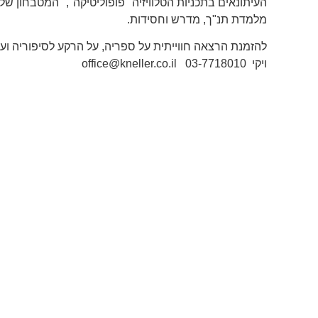
העיתונאים בתכניות הטלוויזיה "פופוליטיקה", "המטבחון של דן
מלמדת תנ"ך, מדרש וחסידות.
להזמנת הרצאה חווייתית על ספריה, על הרקע לסיפוריה וע
ויקי 03-7718010 office@kneller.co.il