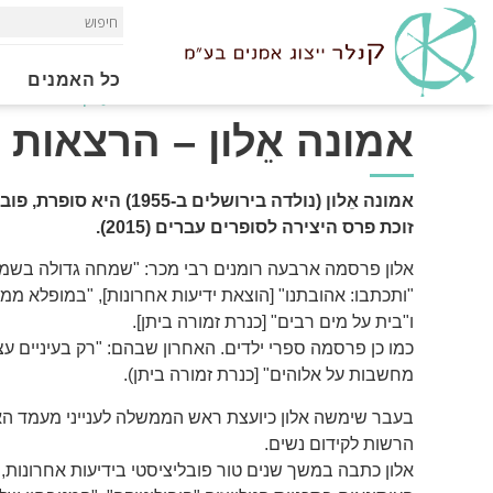
כל האמנים
Home
»
הרצאות
»
סופרים ומשוררים
»
אמונה אֵלון - הרצאות
אמונה אֵלון – הרצאות
אמונה אֵלון (נולדה בירושלים ב-1955) היא סופרת, פובליציסטית ומרצה,
זוכת פרס היצירה לסופרים עברים (2015).
אלון פרסמה ארבעה רומנים רבי מכר: "שמחה גדולה בשמיי
"ותכתבו: אהובתנו" [הוצאת ידיעות אחרונות], "במופלא ממני
ו"בית על מים רבים" [כנרת זמורה ביתן].
כמו כן פרסמה ספרי ילדים. האחרון שבהם: "רק בעיניים עצו
מחשבות על אלוהים" [כנרת זמורה ביתן).
בעבר שימשה אלון כיועצת ראש הממשלה לענייני מעמד הא
הרשות לקידום נשים.
אלון כתבה במשך שנים טור פובליציסטי בידיעות אחרונות,