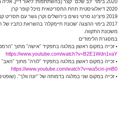
2020 בימוי "לב שלם" קצר (בהשתתפות: ליאור דיין, אליה מלמד)
2020 דיאלוגיסטית תחת התסריטאית מיכל קופר קרן
2019 פיצ'ינג סרטי נשים בירושלים וקרן גשר עם תסריט קצר "קוקילידה"
2017 בימוי ההצגה 'שכונת חיימקלה' בהשראת כתביו של ח
משכונת התקווה.
במסגרת הלימודים
• זכייה במקום ראשון במלגה בתפקיד "אישה" מתוך "הרמטכל 
https://www.youtube.com/watch?v=B2E1Wdn1vaY
• זכייה במקום ראשון במלגה בתפקיד "לורה" מתוך "האב" 
https://www.youtube.com/watch?v=wa5cin-jmB0
• זכייה במקום שני במלגה בדמותה של "יונה וולך". (שופטים: