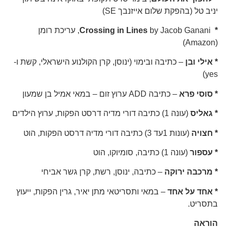
יניב טל (בהפקת שלום אייזנבך SE)
*
Crossing in Lines
by Jacob Ganani, עריכת רומן
(Amazon)
*
אילי ובן
– כתיבה ובימוי (ינוסן, קרן הקולנוע הישראלי, קשת ו-
yes)
* סוסי פרא
– כתיבה ADD ערוץ זום – במאי אמיל בן שמעון
*
גאליס
(עונה 1) כתיבה דורי מדיה דרסט הפקות, ערוץ הילדים
*
חצויה
(עונות 1עד 3) כתיבה דורי מדיה דרסט הפקות, הוט
*
עספור
(עונה 1) כתיבה, סומיוקו, הוט
* מרכבה ירוקה
– כתיבה, ינוסן, רשת, קרן גשר אביחי
*
אחד על אחד
– במאי ותסריטאי מתן יאיר, גרין הפקות, ייעוץ
בתסריט.
הוראה